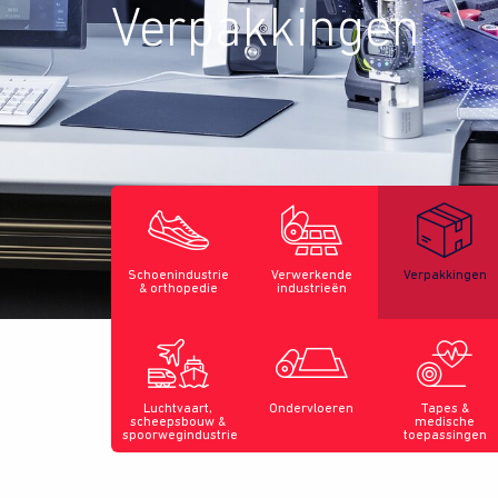
Verpakkingen
Schoenindustrie
Verwerkende
Verpakkingen
& orthopedie
industrieën
Luchtvaart,
Ondervloeren
Tapes &
scheepsbouw &
medische
spoorwegindustrie
toepassingen