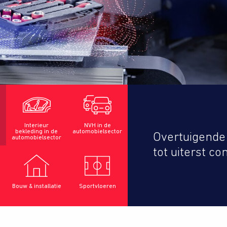
Interieur
NVH in de
bekleding in de
automobielsector
Overtuigende 
automobielsector
tot uiterst c
Bouw & installatie
Sportvloeren