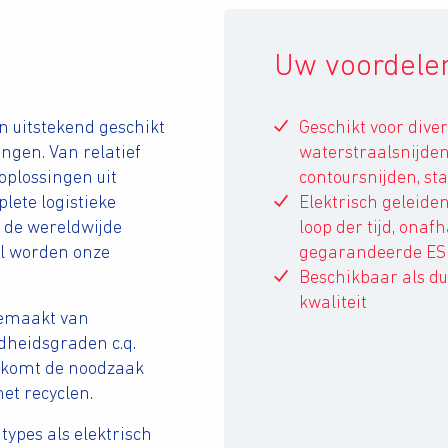
Uw voordelen
jn uitstekend geschikt
Geschikt voor dive
ngen. Van relatief
waterstraalsnijden,
oplossingen uit
contoursnijden, st
lete logistieke
Elektrisch geleide
 de wereldwijde
loop der tijd, onaf
l worden onze
gegarandeerde ES
Beschikbaar als d
kwaliteit
gemaakt van
heidsgraden c.q.
orkomt de noodzaak
et recyclen.
 types als elektrisch